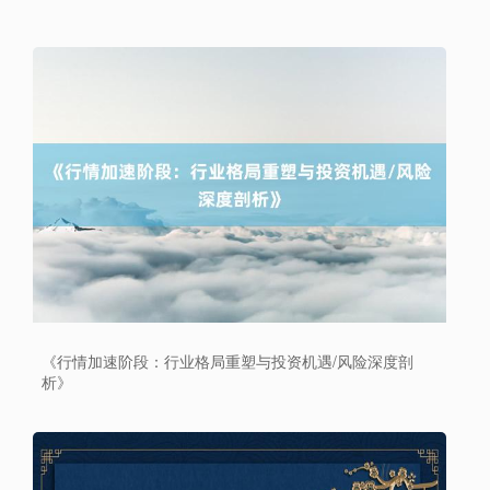
沪深300
4702.02
+7.59
+0.16%
《行情加速阶段：行业格局重塑与投资机遇/风险深度剖
析》
北证50
1122.88
-11.37
-1.00%