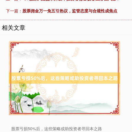
下一篇：
股票佣金万一免五引热议，监管态度与合规性成焦点
相关文章
上证综指
3966.59
+26.56
+0.67%
深证成指
14316.96
+5.95
+0.04%
股票亏损50%后，这些策略或助投资者寻回本之路