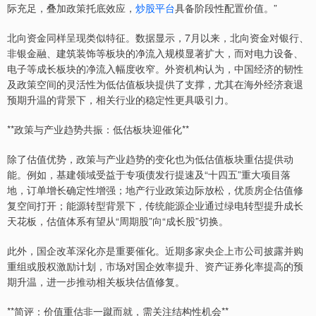
际充足，叠加政策托底效应，
炒股平台
具备阶段性配置价值。”
北向资金同样呈现类似特征。数据显示，7月以来，北向资金对银行、
非银金融、建筑装饰等板块的净流入规模显著扩大，而对电力设备、
电子等成长板块的净流入幅度收窄。外资机构认为，中国经济的韧性
及政策空间的灵活性为低估值板块提供了支撑，尤其在海外经济衰退
预期升温的背景下，相关行业的稳定性更具吸引力。
**政策与产业趋势共振：低估板块迎催化**
除了估值优势，政策与产业趋势的变化也为低估值板块重估提供动
能。例如，基建领域受益于专项债发行提速及“十四五”重大项目落
地，订单增长确定性增强；地产行业政策边际放松，优质房企估值修
复空间打开；能源转型背景下，传统能源企业通过绿电转型提升成长
天花板，估值体系有望从“周期股”向“成长股”切换。
此外，国企改革深化亦是重要催化。近期多家央企上市公司披露并购
重组或股权激励计划，市场对国企效率提升、资产证券化率提高的预
期升温，进一步推动相关板块估值修复。
**简评：价值重估非一蹴而就，需关注结构性机会**