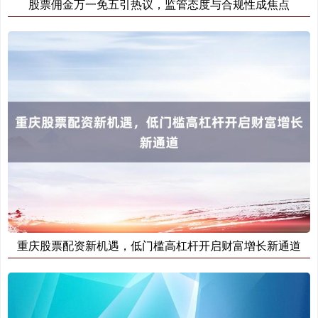
股票佣金万一免五引热议，监管态度与合规性成焦点
创业板指
3537.21
-25.90
-0.73%
基金指数
7247.38
+5.28
+0.07%
重庆股票配资新机遇，低门槛高杠杆开启财富增长新通道
国债指数
229.80
+0.11
+0.05%