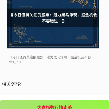
创业板指
3537.21
-25.90
-0.73%
《今日值得关注的股票：潜力黑马浮现，掘金机会不容
错过！》
相关评论
基金指数
7247.38
+5.28
+0.07%
大盘指数行情走势