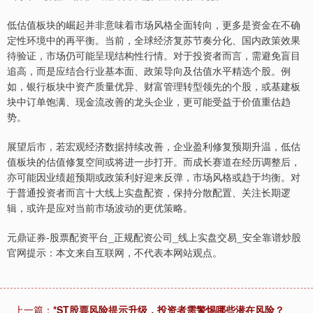
低估值板块的崛起并非意味着市场风格全面转向，更多是资金在不确
定性环境中的再平衡。当前，全球经济复苏节奏分化、国内政策效果
待验证，市场仍可能呈现结构性行情。对于投资者而言，需避免盲目
追高，而是应结合行业基本面、政策导向及估值水平精选个股。例
如，银行板块中资产质量优异、财富管理转型领先的个股，或基建板
块中订单饱满、现金流改善的龙头企业，更可能受益于价值重估趋
势。
展望后市，若宏观经济数据持续改善，企业盈利修复预期升温，低估
值板块的估值修复空间或将进一步打开。而成长赛道在经历调整后，
亦可能因业绩超预期或政策利好迎来反弹，市场风格或趋于均衡。对
于普通投资者而言十大线上实盘配资，保持分散配置、关注长期逻
辑，或许是应对当前市场波动的更优策略。
元鼎证券-股票配资平台_正规配资公司_线上实盘交易_安全靠谱炒股
官网提示：本文来自互联网，不代表本网站观点。
上一篇：
*ST股票风险提示升级，投资者需警惕哪些潜在风险？