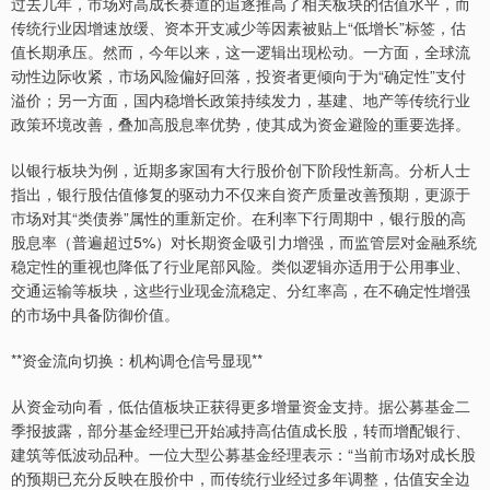
过去几年，市场对高成长赛道的追逐推高了相关板块的估值水平，而
传统行业因增速放缓、资本开支减少等因素被贴上“低增长”标签，估
值长期承压。然而，今年以来，这一逻辑出现松动。一方面，全球流
动性边际收紧，市场风险偏好回落，投资者更倾向于为“确定性”支付
溢价；另一方面，国内稳增长政策持续发力，基建、地产等传统行业
政策环境改善，叠加高股息率优势，使其成为资金避险的重要选择。
以银行板块为例，近期多家国有大行股价创下阶段性新高。分析人士
指出，银行股估值修复的驱动力不仅来自资产质量改善预期，更源于
市场对其“类债券”属性的重新定价。在利率下行周期中，银行股的高
股息率（普遍超过5%）对长期资金吸引力增强，而监管层对金融系统
稳定性的重视也降低了行业尾部风险。类似逻辑亦适用于公用事业、
交通运输等板块，这些行业现金流稳定、分红率高，在不确定性增强
的市场中具备防御价值。
**资金流向切换：机构调仓信号显现**
从资金动向看，低估值板块正获得更多增量资金支持。据公募基金二
季报披露，部分基金经理已开始减持高估值成长股，转而增配银行、
建筑等低波动品种。一位大型公募基金经理表示：“当前市场对成长股
的预期已充分反映在股价中，而传统行业经过多年调整，估值安全边