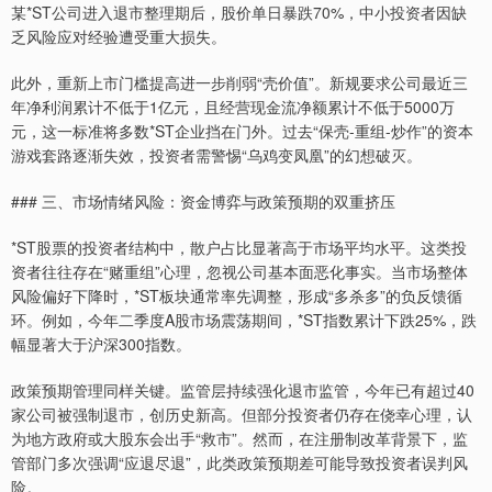
某*ST公司进入退市整理期后，股价单日暴跌70%，中小投资者因缺
乏风险应对经验遭受重大损失。
此外，重新上市门槛提高进一步削弱“壳价值”。新规要求公司最近三
年净利润累计不低于1亿元，且经营现金流净额累计不低于5000万
元，这一标准将多数*ST企业挡在门外。过去“保壳-重组-炒作”的资本
游戏套路逐渐失效，投资者需警惕“乌鸡变凤凰”的幻想破灭。
### 三、市场情绪风险：资金博弈与政策预期的双重挤压
*ST股票的投资者结构中，散户占比显著高于市场平均水平。这类投
资者往往存在“赌重组”心理，忽视公司基本面恶化事实。当市场整体
风险偏好下降时，*ST板块通常率先调整，形成“多杀多”的负反馈循
环。例如，今年二季度A股市场震荡期间，*ST指数累计下跌25%，跌
幅显著大于沪深300指数。
政策预期管理同样关键。监管层持续强化退市监管，今年已有超过40
家公司被强制退市，创历史新高。但部分投资者仍存在侥幸心理，认
为地方政府或大股东会出手“救市”。然而，在注册制改革背景下，监
管部门多次强调“应退尽退”，此类政策预期差可能导致投资者误判风
险。