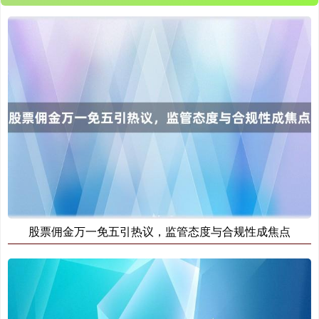
北证50
1134.24
+11.37
+1.01%
股票佣金万一免五引热议，监管态度与合规性成焦点
创业板指
3563.12
+47.56
+1.35%