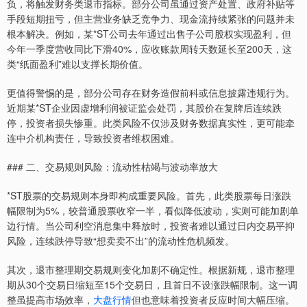
负，将触发财务类退市指标。部分公司虽通过资产处置、政府补贴等
手段短期扭亏，但主营业务缺乏竞争力、现金流持续紧张的问题并未
根本解决。例如，某*ST公司去年通过出售子公司股权实现盈利，但
今年一季度营收同比下滑40%，应收账款周转天数延长至200天，这
类“纸面盈利”难以支撑长期价值。
更值得警惕的是，部分公司存在财务造假前科或信息披露违规行为。
近期某*ST企业因虚增利润被证监会处罚，其股价在复牌后连续跌
停，投资者损失惨重。此类风险不仅涉及财务数据真实性，更可能牵
连中介机构责任，导致投资者维权困难。
### 二、交易规则风险：流动性枯竭与波动率放大
*ST股票的交易规则本身即构成重要风险。首先，此类股票每日涨跌
幅限制为5%，较普通股票收窄一半，看似降低波动，实则可能加剧单
边行情。当公司利空消息集中释放时，投资者难以通过日内交易平抑
风险，连续跌停导致“想卖卖不出”的流动性危机频发。
其次，退市整理期交易规则变化加剧不确定性。根据新规，退市整理
期从30个交易日缩短至15个交易日，且首日不设涨跌幅限制。这一调
整虽提高市场效率，
大盘行情
但也意味着投资者反应时间大幅压缩。