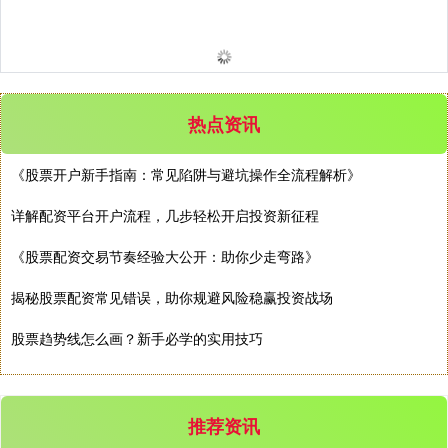
上证综指
3940.04
+39.68
+1.02%
热点资讯
《股票开户新手指南：常见陷阱与避坑操作全流程解析》
深证成指
14311.01
+200.89
+1.42%
详解配资平台开户流程，几步轻松开启投资新征程
《股票配资交易节奏经验大公开：助你少走弯路》
揭秘股票配资常见错误，助你规避风险稳赢投资战场
股票趋势线怎么画？新手必学的实用技巧
沪深300
4694.44
+43.13
+0.93%
推荐资讯