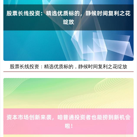
基金指数
7242.10
+12.30
+0.17%
股票长线投资：精选优质标的，静候时间复利之花绽放
国债指数
229.69
+0.10
+0.04%