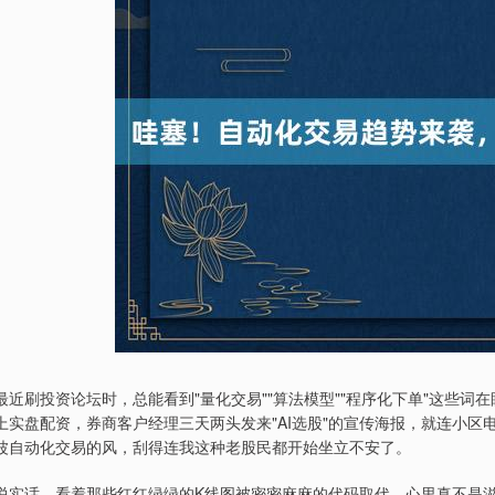
最近刷投资论坛时，总能看到"量化交易""算法模型""程序化下单"这些词
上实盘配资，券商客户经理三天两头发来"AI选股"的宣传海报，就连小区电
波自动化交易的风，刮得连我这种老股民都开始坐立不安了。
说实话，看着那些红红绿绿的K线图被密密麻麻的代码取代，心里真不是