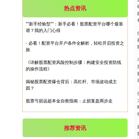
上证综指
3940.04
+39.68
+1.02%
热点资讯
**新手经验型**：新手必看！股票配资平台哪个最靠
谱？我的入门心得
- 必看！配资平台开户条件全解析，轻松开启投资之
旅
《详解股票配资风险控制步骤：构建安全投资防线
深证成指
14311.01
+200.89
+1.42%
的操作流程》
揭秘股票配资爆仓背后：高杠杆、市场波动成主
因？
股票亏损远超本金自救指南：止损复盘两步走
推荐资讯
沪深300
4694.44
+43.13
+0.93%