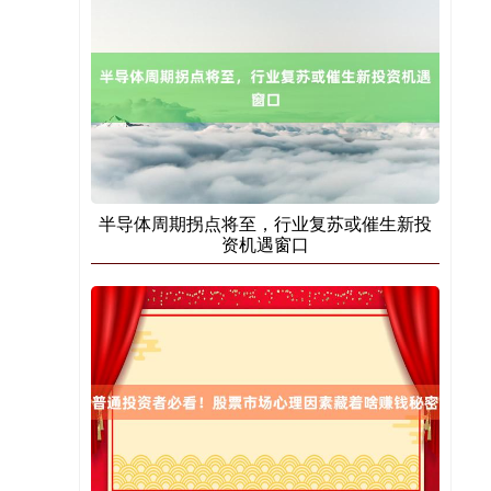
期指IC0
7877.80
+164.40
+2.13%
半导体周期拐点将至，行业复苏或催生新投
资机遇窗口