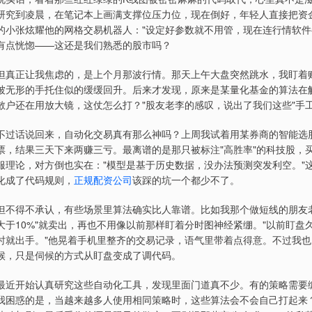
研究到凌晨，在笔记本上画满支撑位压力位，现在倒好，年轻人直接把资
的小张炫耀他的网格交易机器人："设定好参数就不用管，现在连行情软件
有点恍惚——这还是我们熟悉的股市吗？
但真正让我焦虑的，是上个月那波行情。那天上午大盘突然跳水，我盯着
被无形的手托住似的缓缓回升。后来才发现，原来是某量化基金的算法在
散户还在用放大镜，这仗怎么打？"股友老李的感叹，说出了我们这些"手
不过话说回来，自动化交易真有那么神吗？上周我试着用某券商的智能选股
票，结果三天下来两赚三亏。最离谱的是那只被标注"高胜率"的科技股，
服理论，对方倒也实在："模型是基于历史数据，没办法预测突发利空。"
化成了代码规则，
正规配资公司
该踩的坑一个都少不了。
但不得不承认，有些场景里算法确实比人靠谱。比如我那个做短线的朋友老
大于10%"就卖出，再也不用像以前那样盯着分时图神经紧绷。"以前盯
时就出手。"他晃着手机里整齐的交易记录，语气里带着点得意。不过我
候，只是伺候的方式从盯盘变成了调代码。
最近开始认真研究这些自动化工具，发现里面门道真不少。有的策略需要
我困惑的是，当越来越多人使用相同策略时，这些算法会不会自己打起来