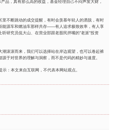
私募产品，真有那么高的收益，基金经理自己不闷声发大财，
区里不断跳动的成交提醒，有时会羡慕年轻人的洒脱，有时
新能源车和燃油车那样共存——有人追求极致效率，有人享
听研究员侃大山、在营业部跟老股民拌嘴的"老派"投资
大潮滚滚而来，我们可以选择站在岸边观望，也可以卷起裤
都源于对世界的理解与洞察，而不是代码的精妙与速度。
网提示：本文来自互联网，不代表本网站观点。