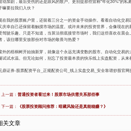
波动加剧，最后受伤的还是跟风的散户。更别提那些宣称"年化30%"的
干嘛要拉我们入伙？
现在我的股票账户里，还留着三分之一的资金手动操作。看着自动化交易
又庆幸自己还保留着触摸市场的温度。或许未来的投资世界，会像现在的
受驾驶乐趣。只是不知道，当算法彻底接管市场时，我们这些喜欢在晨会上
者，该往哪里安放那份对市场的敬畏与热爱？
窗外的梧桐树开始抽新芽，就像这个永远充满变数的股市。自动化交易的
腿试试水温。但无论如何，别忘了投资最本质的快乐线上实盘配资，从来
元鼎证券-股票配资平台_正规配资公司_线上实盘交易_安全靠谱炒股官
上一篇：
普通投资者看过来！股票市场供需关系那些事
下一篇：
《股票投资顾问推荐：暗藏风险还是真能稳赚？》
相关文章