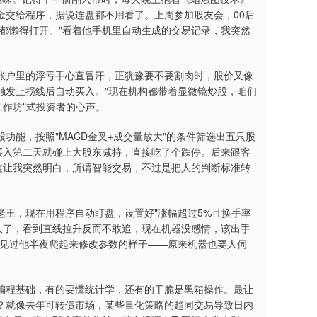
金交给程序，据说连盘都不用看了。上周参加股友会，00后
都懒得打开。"看着他手机里自动生成的交易记录，我突然
账户里的浮亏手心直冒汗，正犹豫要不要割肉时，股价又像
触发止损线后自动买入。"现在机构都带着显微镜炒股，咱们
工作坊"式投资者的心声。
功能，按照"MACD金叉+成交量放大"的条件筛选出五只股
买入第二天就碰上大股东减持，直接吃了个跌停。后来跟客
这让我突然明白，所谓智能交易，不过是把人的判断标准转
王，现在用程序自动盯盘，设置好"涨幅超过5%且换手率
盘久了，看到直线拉升反而不敢追，现在机器没感情，该出手
也见过他半夜爬起来修改参数的样子——原来机器也要人伺
编程基础，有的要懂统计学，还有的干脆是黑箱操作。最让
？就像去年可转债市场，某些量化策略的趋同交易导致日内