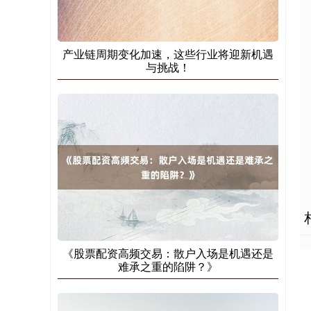
产业链周期变化加速，这些行业将迎新机遇
与挑战！
基金指数
7242.10
+12.30
+0.17%
国债指数
229.69
+0.10
+0.04%
《股票配资高频交易：散户入场是机遇还是
难承之重的陷阱？》