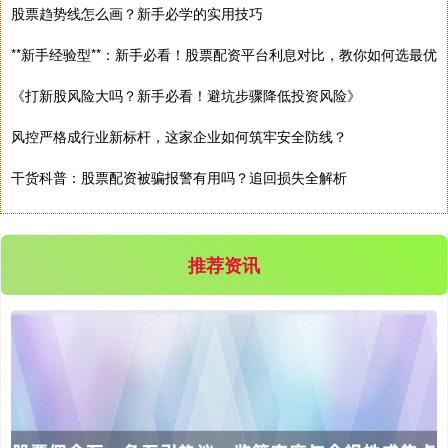
股票趋势线怎么画？新手必学的实用技巧
**新手经验型**：新手必看！股票配资平台利息对比，教你如何选最优
《打新股风险大吗？新手必看！避坑步骤降低投资风险》
风控严格成行业新标杆，这家企业如何筑牢安全防线？
沪深300
4651.31
-6.85
-0.15%
干货科普：股票配资被骗报警有用吗？追回损失全解析
推荐资讯
北证50
1122.88
+3.42
+0.30%