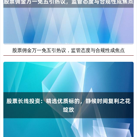
创业板指
3515.56
-19.58
-0.55%
股票佣金万一免五引热议，监管态度与合规性成焦点
基金指数
7229.80
-1.63
-0.02%