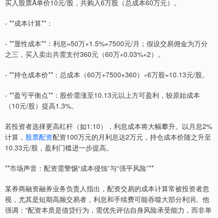
买入股票A单价10元/股，共购入6万股（总成本60万元）。
- **成本计算**：
- **显性成本**：利息=50万×1.5%=7500元/月；假设交易佣金为万分
之三，买入卖出共需支付360元（60万×0.03%×2）。
- **持仓成本价**：总成本（60万+7500+360）÷6万股=10.13元/股。
- **盈亏平衡点**：股价需涨至10.13元以上方可盈利，较原始成本
（10元/股）提高1.3%。
若投资者选择更高杠杆（如1:10），利息成本将大幅攀升。以月息2%
计算，
股票配资
配资100万元的月利息达2万元，持仓成本价随之升至
10.33元/股，盈利门槛进一步提高。
**市场声音：配资需警惕“成本侵蚀”与“强平风险”**
某券商融资融券业务负责人指出，配资交易的成本计算常被投资者忽
视，尤其是短期高频交易者，利息和手续费可能吞噬大部分利润。他
强调：“配资本质是借贷行为，需优先评估自身风险承受能力，而非单