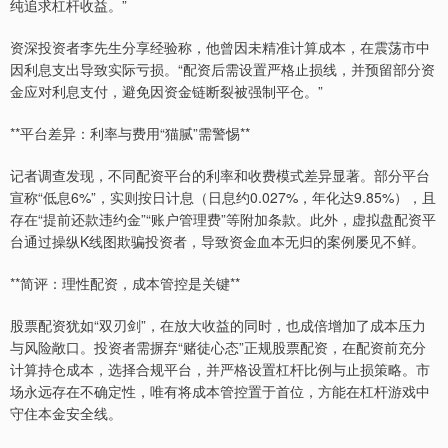
纯追求杠杆收益。”
资深投资者李先生分享经验称，他曾因未精准计算成本，在震荡市中
因利息支出导致实际亏损。“配资后需设置严格止损线，并预留部分资
金应对利息支付，避免因资金链断裂被强制平仓。”
**平台差异：利率与费用“猫腻”需警惕**
记者调查发现，不同配资平台的利率和收费模式差异显著。部分平台
宣称“低息6%”，实则按日计息（日息约0.027%，年化达9.85%），且
存在“提前还款违约金”“账户管理费”等附加条款。此外，虚拟盘配资平
台通过操纵K线图欺骗投资者，导致资金血本无归的案例屡见不鲜。
**简评：理性配资，成本管控是关键**
股票配资犹如“双刃剑”，在放大收益的同时，也成倍增加了成本压力
与风险敞口。投资者需摒弃“赌徒心态”正规股票配资，在配资前充分
计算持仓成本，选择合规平台，并严格设置杠杆比例与止损策略。市
场永远存在不确定性，唯有将成本管控置于首位，方能在杠杆游戏中
守住本金安全线。