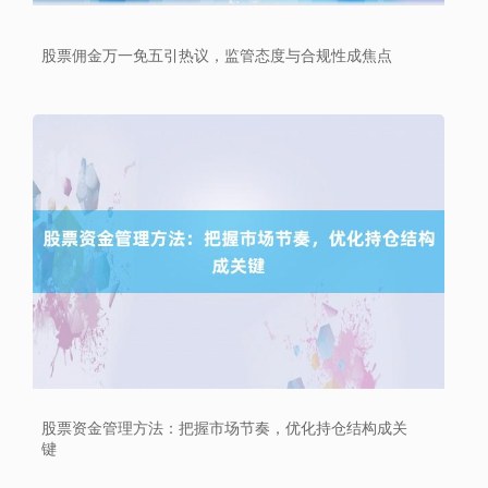
股票佣金万一免五引热议，监管态度与合规性成焦点
北证50
1122.88
+3.42
+0.30%
创业板指
3515.56
-19.58
-0.55%
股票资金管理方法：把握市场节奏，优化持仓结构成关
键