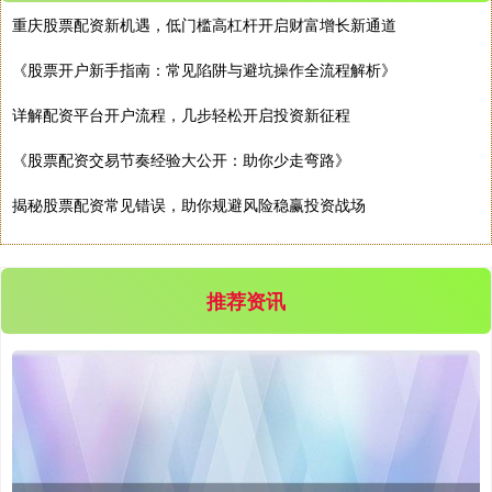
深证成指
14311.01
+200.89
+1.42%
重庆股票配资新机遇，低门槛高杠杆开启财富增长新通道
《股票开户新手指南：常见陷阱与避坑操作全流程解析》
详解配资平台开户流程，几步轻松开启投资新征程
《股票配资交易节奏经验大公开：助你少走弯路》
揭秘股票配资常见错误，助你规避风险稳赢投资战场
沪深300
4694.44
+43.13
+0.93%
推荐资讯
北证50
1134.24
+11.37
+1.01%