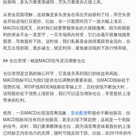
始衰竭，多头力量逐渐减弱，空头力量逐步占据上风。
从资金层面理解，这就像是多头资金在高位开始获利了结，而空头资
金开始进场打压股价。比如，在一只股票经历了一波大幅上涨后，
MACD出现死叉，此时我们就要警惕资金的大规模撤离。因为前期获
利的资金不会一直坚守，一旦市场风向转变，它们会毫不犹豫地抛售
股票，导致股价下跌。这时候，我们私募基金就得紧跟资金流向，在
死叉出现初期，逐步减仓，锁定利润，避免被后续的下跌行情吞噬。
## 仓位管理：根据MACD信号灵活调整仓位
仓位管理是交易的核心环节，它直接关系到我们的收益和风险。
MACD指标可以为我们提供仓位调整的重要依据。当MACD指标处于
强势区域，即DIF线和DEA线都在零轴上方，且柱状线不断放大时，
说明股价处于强势上涨阶段，我们可以适当增加仓位，享受股价上涨
带来的红利。
然而，一旦MACD出现顶背离现象，
安全配资
即股价不断创新高，但
MACD指标却没有同步创新高，甚至出现下降趋势，这就是一个危险
的信号。此时，我们要果断降低仓位，因为顶背离意味着股价的上涨
已经缺乏内在动力的支撑，随时可能反转下跌。比如，在2015年的牛