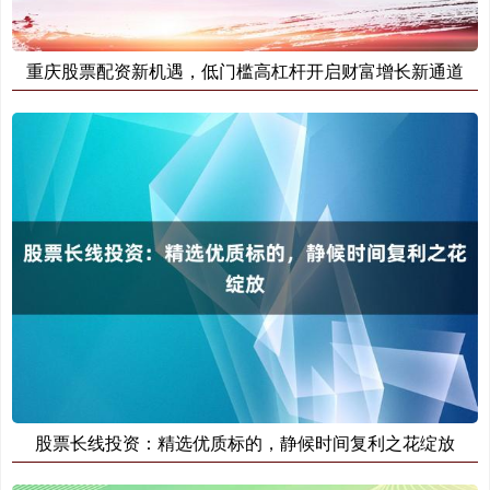
重庆股票配资新机遇，低门槛高杠杆开启财富增长新通道
国债指数
229.69
+0.10
+0.04%
期指IC0
7877.80
+164.40
+2.13%
股票长线投资：精选优质标的，静候时间复利之花绽放