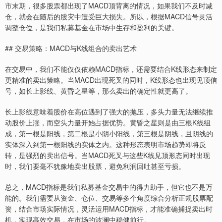
市末期，很多股票都出现了MACD顶背离的情况，如果我们不及时减
仓，就会在随后的股灾中遭受巨大损失。所以，根据MACD信号灵活
调整仓位，是我们私募基金在市场中生存和盈利的关键。
## 交易策略：MACD与K线组合的卖出艺术
在交易中，我们不能仅仅依赖MACD指标，还需要结合K线形态来制定
更精准的卖出策略。当MACD出现死叉的同时，K线形态也出现见顶信
号，如长上影线、黄昏之星等，那么卖出的确定性就更高了。
长上影线意味着股价在高位遇到了强大的抛压，多头力量无法继续推
动股价上涨，而空头力量开始占据优势。黄昏之星则是由三根K线组
成，第一根是阳线，第二根是小阴小阳线，第三根是阴线，且阴线的
实体深入到第一根阳线的实体之内。这种形态表明市场趋势即将反
转，是强烈的卖出信号。当MACD死叉与这些K线见顶形态同时出现
时，我们要毫不犹豫地卖出股票，避免利润回吐甚至亏损。
总之，MACD指标是我们私募基金交易中的得力助手，但它也不是万
能的。我们需要从资金、仓位、交易等多个角度综合分析正规股票配
资，结合市场实际情况，灵活运用MACD指标，才能准确捕捉卖出时
机，实现高效交易，在市场的波澜中稳健前行。