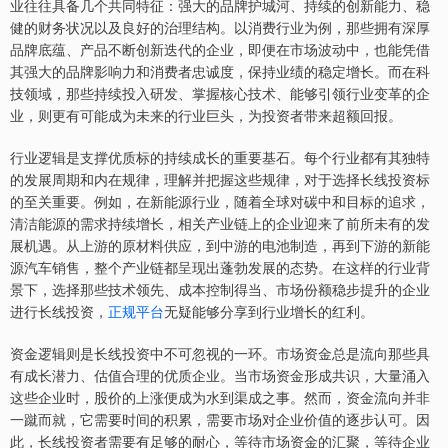
业往往具备几个共同特征：强大的品牌护城河、持续的创新能力、稳
健的财务状况以及良好的治理结构。以消费行业为例，那些拥有深厚
品牌底蕴、产品不断创新迭代的企业，即便在市场波动中，也能凭借
其强大的品牌影响力和消费者忠诚度，保持业绩的稳定增长。而在科
技领域，那些持续投入研发、掌握核心技术、能够引领行业变革的企
业，则更有可能成为未来的行业巨头，为投资者带来超额回报。
行业逻辑是支撑优质标的持续成长的重要基石。每个行业都有其独特
的发展周期和内在规律，理解并把握这些规律，对于选择长线投资标
的至关重要。例如，在新能源行业，随着全球对碳中和目标的追求，
清洁能源的需求持续增长，相关产业链上的企业迎来了前所未有的发
展机遇。从上游的原材料供应，到中游的电池制造，再到下游的新能
源汽车销售，整个产业链都呈现出蓬勃发展的态势。在这样的行业背
景下，选择那些技术领先、成本控制得当、市场份额稳步提升的企业
进行长线投资，
正规平台
无疑能够分享到行业增长的红利。
资金逻辑则是长线投资中不可忽视的一环。市场资金总是流向那些具
有成长潜力、估值合理的优质企业。当市场资金形成共识，大量涌入
这些企业时，股价的上涨便成为水到渠成之事。然而，资金流向并非
一蹴而就，它需要时间的积累，需要市场对企业价值的逐步认可。因
此，长线投资者需要有足够的耐心，等待市场资金的汇聚，等待企业