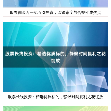
股票佣金万一免五引热议，监管态度与合规性成焦点
创业板指
3515.56
-19.58
-0.55%
基金指数
7229.80
-1.63
-0.02%
股票长线投资：精选优质标的，静候时间复利之花绽放